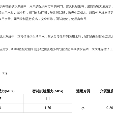
用水并聯的供水系統中，用來調配供水方向的閥門。當火災發生時，消防急需大量用水
停止用水壓力減小時，閥門自動打開，呈常開狀態，恢復生活供水。該閥使系統無須
和用水量。閥門控制靈敏度高，安全可靠，調試簡便，使用壽命長。
聯供水系統中，正常情況供生活用水，當火災發生時消防用水時，閥門自動關閉生活用
用水，800X壓差旁通閥 使系統無須另設專門的消防單獨供水管網，大大地節省了
、環保
力(MPa)
密封試驗壓力(MPa)
適用介質
介質溫度
5
1.1
4
1.76
水
0-80