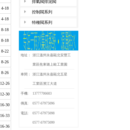
排氣閥排泥閥
4-18
控制閥系列
4-18
特種閥系列
8-18
8-18
8-22
地址：
浙江溫州永嘉甌北安豐工
8-26
業區焦東璐上歐工業園
8-26
車間：
浙江溫州永嘉甌北五星
12-26
工業區濱江大道
手機:
13777706603
12-30
傳真:
0577-67975096
16-30
電話:
0577-67975098
16-33
0577-67975099
16-36