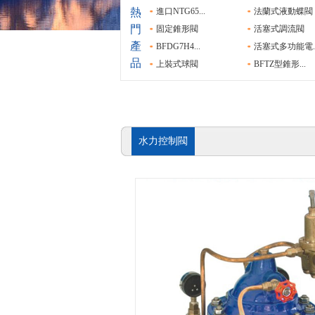
熱
進口NTG65...
法蘭式液動蝶閥
門
固定錐形閥
活塞式調流閥
產
BFDG7H4...
活塞式多功能電..
品
上裝式球閥
BFTZ型錐形...
水力控制閥