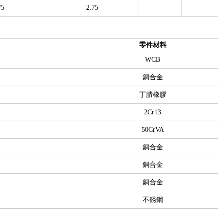
75
2.75
零件材料
WCB
銅合金
丁腈橡膠
2Cr13
50CrVA
銅合金
銅合金
銅合金
不銹鋼