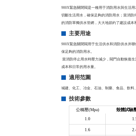
900X緊急關閉閥是一種用于消防用水與生活
切斷生活用水，確保足夠的消防用水；當消防
的消防單獨供水管網，大大地節約了建設成本
主要用途
900X緊急關閉閥用于生活供水和消防供水并
保足夠的消防用水。
當消防停止用水時壓力減少，閥門自動恢復生活
成本和日常的用水量。
適用范圍
城建、化工、冶金、石油、制藥、食品、飲料
技術參數
公稱壓(Mpa)
殼體試驗壓
1.0
1.
1.6
2.