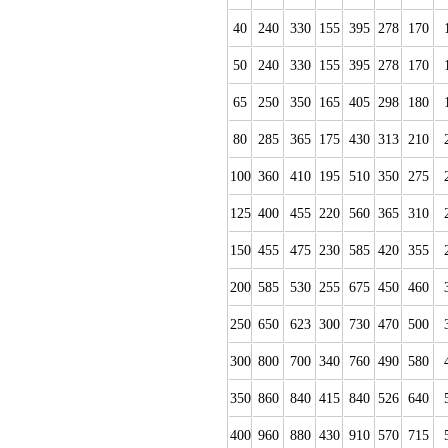
40
240
330
155
395
278
170
50
240
330
155
395
278
170
65
250
350
165
405
298
180
80
285
365
175
430
313
210
100
360
410
195
510
350
275
125
400
455
220
560
365
310
150
455
475
230
585
420
355
200
585
530
255
675
450
460
250
650
623
300
730
470
500
300
800
700
340
760
490
580
350
860
840
415
840
526
640
400
960
880
430
910
570
715