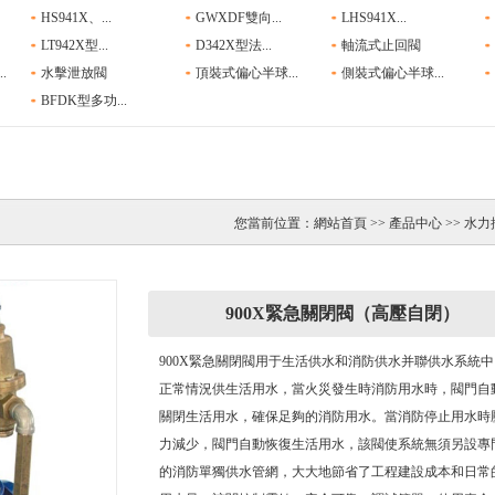
HS941X、...
GWXDF雙向...
LHS941X...
LT942X型...
D342X型法...
軸流式止回閥
.
水擊泄放閥
頂裝式偏心半球...
側裝式偏心半球...
BFDK型多功...
您當前位置：
網站首頁
>>
產品中心
>> 水
900X緊急關閉閥（高壓自閉）
900X緊急關閉閥用于生活供水和消防供水并聯供水系統中
正常情況供生活用水，當火災發生時消防用水時，閥門自
關閉生活用水，確保足夠的消防用水。當消防停止用水時
力減少，閥門自動恢復生活用水，該閥使系統無須另設專
的消防單獨供水管網，大大地節省了工程建設成本和日常