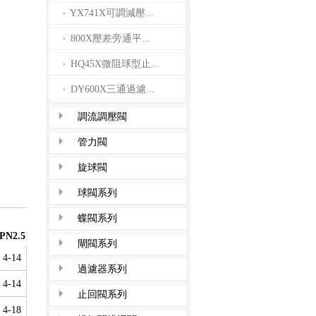
YX741X可調減壓...
·
800X壓差旁通平...
·
HQ45X微阻球型止...
·
DY600X三通過濾...
·
調流調壓閥
管力閥
旋球閥
球閥系列
蝶閥系列
PN2.5
閘閥系列
4-14
過濾器系列
4-14
止回閥系列
4-18