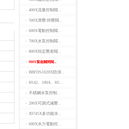
400X流量控制閥...
·
500X泄壓/持壓閥...
·
600X電動控制閥...
·
700X水泵控制閥...
·
800X恒定壓差閥...
·
900X緊急關閉閥...
·
BBFDS102HX防浪...
·
H142、100A、H1...
·
不銹鋼水泵控制...
·
200X可調式減壓...
·
JD745X多功能水...
·
600X水力電動控...
·