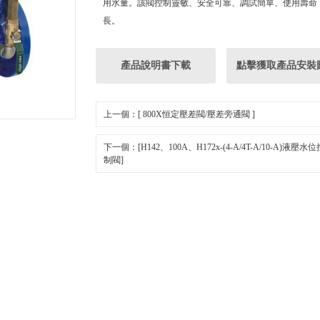
用水量。該閥控制靈敏、安全可靠、調試簡單、使用壽命
長。
產品說明書下載
點擊獲取產品安裝
上一個：[ 800X恒定壓差閥/壓差旁通閥 ]
下一個：[H142、100A、H172x-(4-A/4T-A/10-A)液壓水位
制閥]