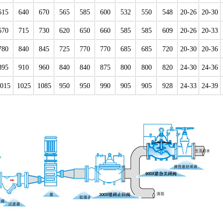
615
640
670
565
585
600
532
550
548
20-26
20-30
670
715
730
620
650
660
585
585
609
20-26
20-33
780
840
845
725
770
770
685
685
720
20-30
20-36
895
910
960
840
840
875
800
800
820
24-30
24-36
015
1025
1085
950
950
990
905
905
928
24-33
24-39