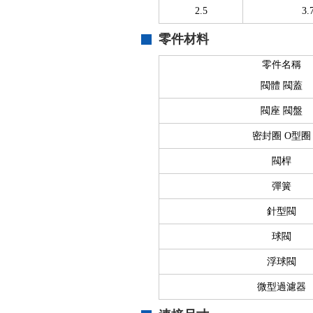
2.5
3.
零件材料
零件名稱
閥體 閥蓋
閥座 閥盤
密封圈 O型圈
閥桿
彈簧
針型閥
球閥
浮球閥
微型過濾器