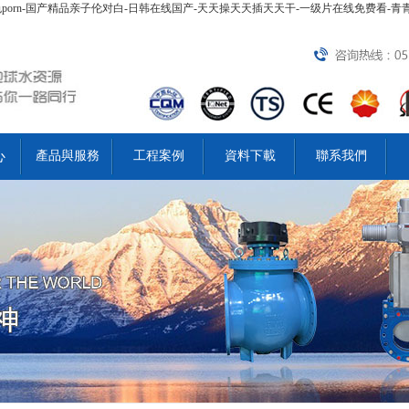
-九色porn-国产精品亲子伦对白-日韩在线国产-天天操天天插天天干-一级片在线免费看-
心
產品與服務
工程案例
資料下載
聯系我們