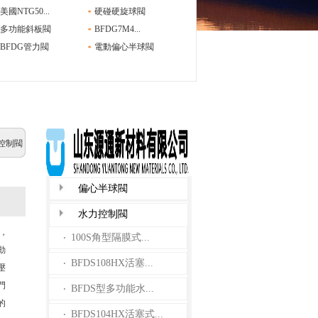
美國NTG50...
硬碰硬旋球閥
多功能斜板閥
BFDG7M4...
BFDG管力閥
電動偏心半球閥
力控制閥
偏心半球閥
水力控制閥
，
100S角型隔膜式...
·
動
BFDS108HX活塞...
·
壓
門
BFDS型多功能水...
·
的
BFDS104HX活塞式...
·